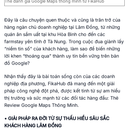
Thẻ đánh giá Google Maps thông minh từ FikaHub
Đây là câu chuyện quen thuộc và cũng là trăn trở của
hàng ngàn chủ doanh nghiệp tại Lâm Đồng, từ những
quán ăn sầm uất tại khu Hòa Bình cho đến các
farmstay yên tĩnh ở Tà Nung. Trong cuộc đua giành lấy
“niềm tin số” của khách hàng, làm sao để biến những
lời khen “thoáng qua” thành uy tín bền vững trên bản
đồ Google?
Nhận thấy đây là bài toán sống còn của các doanh
nghiệp địa phương, FikaHub đã mang đến một giải
pháp công nghệ đột phá, được kết tinh từ sự am hiểu
thị trường và sức mạnh từ các đối tác hàng đầu: Thẻ
Review Google Maps Thông Minh.
• GIẢI PHÁP RA ĐỜI TỪ SỰ THẤU HIỂU SÂU SẮC
KHÁCH HÀNG LÂM ĐỒNG