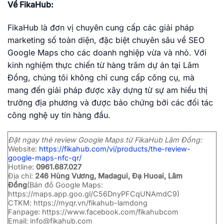
Về FikaHub:
FikaHub là đơn vị chuyên cung cấp các giải pháp
marketing số toàn diện, đặc biệt chuyên sâu về SEO
Google Maps cho các doanh nghiệp vừa và nhỏ. Với
kinh nghiệm thực chiến từ hàng trăm dự án tại Lâm
Đồng, chúng tôi không chỉ cung cấp công cụ, mà
mang đến giải pháp được xây dựng từ sự am hiểu thị
trường địa phương và được bảo chứng bởi các đối tác
công nghệ uy tín hàng đầu.
Đặt ngay thẻ review Google Maps từ FikaHub Lâm Đồng:
Website:
https://fikahub.com/vi/products/the-review-
google-maps-nfc-qr/
Hotline:
0961.687.027
Địa chỉ:
246 Hùng Vương, Madagui, Đạ Huoai, Lâm
Đồng
(Bản đồ Google Maps:
https://maps.app.goo.gl/C56DnyPFCqUNAmdC9)
CTKM: https://myqr.vn/fikahub-lamdong
Fanpage: https://www.facebook.com/fikahubcom
Email:
info@fikahub.com