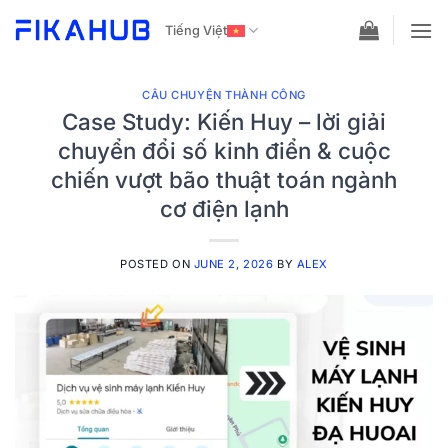
Skip
Tiếng Việt
to
content
CÂU CHUYỆN THÀNH CÔNG
Case Study: Kiến Huy – lời giải
chuyển đổi số kinh điển & cuộc
chiến vượt bão thuật toán ngành
cơ điện lạnh
POSTED ON
JUNE 2, 2026
BY
ALEX