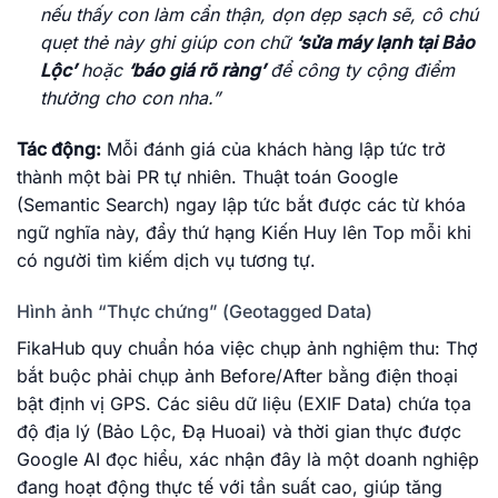
nếu thấy con làm cẩn thận, dọn dẹp sạch sẽ, cô chú
quẹt thẻ này ghi giúp con chữ
‘sửa máy lạnh tại Bảo
Lộc’
hoặc
‘báo giá rõ ràng’
để công ty cộng điểm
thưởng cho con nha.”
Tác động:
Mỗi đánh giá của khách hàng lập tức trở
thành một bài PR tự nhiên. Thuật toán Google
(Semantic Search) ngay lập tức bắt được các từ khóa
ngữ nghĩa này, đẩy thứ hạng Kiến Huy lên Top mỗi khi
có người tìm kiếm dịch vụ tương tự.
Hình ảnh “Thực chứng” (Geotagged Data)
FikaHub quy chuẩn hóa việc chụp ảnh nghiệm thu: Thợ
bắt buộc phải chụp ảnh Before/After bằng điện thoại
bật định vị GPS. Các siêu dữ liệu (EXIF Data) chứa tọa
độ địa lý (Bảo Lộc, Đạ Huoai) và thời gian thực được
Google AI đọc hiểu, xác nhận đây là một doanh nghiệp
đang hoạt động thực tế với tần suất cao, giúp tăng