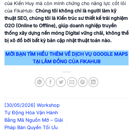
của Kiến Huy mà còn minh chứng cho năng lực cốt lõi
của FikaHub:
Chúng tôi không chỉ là người làm kỹ
thuật SEO, chúng tôi là Kiến trúc sư thiết kế trải nghiệm
O2O (Online to Offline), giúp doanh nghiệp truyền
thống xây dựng nền móng Digital vững chãi, không thể
bị xô đổ bởi bất kỳ bản cập nhật thuật toán nào.
MỜI BẠN TÌM HIỂU THÊM VỀ DỊCH VỤ GOOGLE MAPS
TẠI LÂM ĐỒNG CỦA FIKAHUB
[30/05/2026] Workshop
Tự Động Hóa Vận Hành
Bằng Mã Nguồn Mở – Giải
Pháp Bản Quyền Tối Ưu