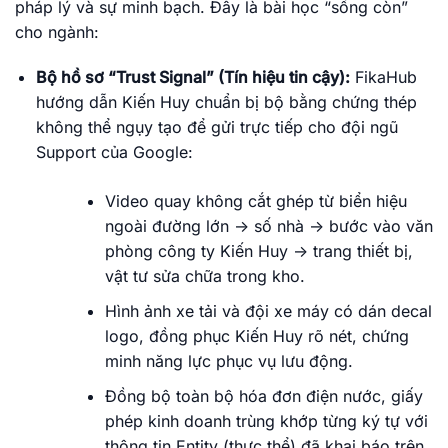
pháp lý và sự minh bạch. Đây là bài học “sống còn”
cho ngành:
Bộ hồ sơ “Trust Signal” (Tín hiệu tin cậy):
FikaHub
hướng dẫn Kiến Huy chuẩn bị bộ bằng chứng thép
không thể ngụy tạo để gửi trực tiếp cho đội ngũ
Support của Google:
Video quay không cắt ghép từ biển hiệu
ngoài đường lớn -> số nhà -> bước vào văn
phòng công ty Kiến Huy -> trang thiết bị,
vật tư sửa chữa trong kho.
Hình ảnh xe tải và đội xe máy có dán decal
logo, đồng phục Kiến Huy rõ nét, chứng
minh năng lực phục vụ lưu động.
Đồng bộ toàn bộ hóa đơn điện nước, giấy
phép kinh doanh trùng khớp từng ký tự với
thông tin Entity (thực thể) đã khai báo trên