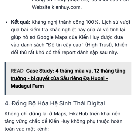
Website kienhuy.com.
Kết quả:
Kháng nghị thành công 100%. Lịch sử vượt
qua bài kiểm tra khắc nghiệt này của AI vô tình lại
giúp hồ sơ Google Maps của Kiến Huy được đưa
vào danh sách “Độ tin cậy cao” (High Trust), khiến
đối thủ rất khó có thể report đánh sập sau này.
READ
Case Study: 4 tháng mùa vụ, 12 tháng tăng
trưởng - bí quyết của Sầu riêng Đạ Huoai -
Madagui Farm
4. Đồng Bộ Hóa Hệ Sinh Thái Digital
Không chỉ dừng lại ở Maps, FikaHub triển khai nền
tảng vững chắc để Kiến Huy không phụ thuộc hoàn
toàn vào một kênh: