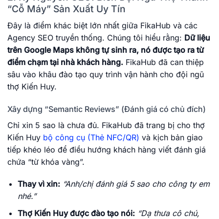
“Cỗ Máy” Sản Xuất Uy Tín
Đây là điểm khác biệt lớn nhất giữa FikaHub và các
Agency SEO truyền thống. Chúng tôi hiểu rằng:
Dữ liệu
trên Google Maps không tự sinh ra, nó được tạo ra từ
điểm chạm tại nhà khách hàng.
FikaHub đã can thiệp
sâu vào khâu đào tạo quy trình vận hành cho đội ngũ
thợ Kiến Huy.
Xây dựng “Semantic Reviews” (Đánh giá có chủ đích)
Chỉ xin 5 sao là chưa đủ. FikaHub đã trang bị cho thợ
Kiến Huy
bộ công cụ (Thẻ NFC/QR)
và kịch bản giao
tiếp khéo léo để điều hướng khách hàng viết đánh giá
chứa “từ khóa vàng”.
Thay vì xin:
“Anh/chị đánh giá 5 sao cho công ty em
nhé.”
Thợ Kiến Huy được đào tạo nói:
“Dạ thưa cô chú,