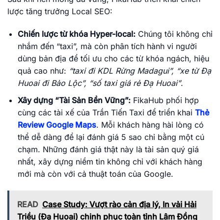
lược tăng trưởng Local SEO:
Chiến lược từ khóa Hyper-local:
Chúng tôi không chỉ
nhắm đến “taxi”, mà còn phân tích hành vi người
dùng bản địa để tối ưu cho các từ khóa ngách, hiệu
quả cao như:
“taxi đi KDL Rừng Madagui”, “xe từ Đạ
Huoai đi Bảo Lộc”, “số taxi giá rẻ Đạ Huoai”
.
Xây dựng “Tài Sản Bền Vững”:
FikaHub phối hợp
cùng các tài xế của Trần Tiến Taxi để triển khai
Thẻ
Review Google Maps
. Mỗi khách hàng hài lòng có
thể dễ dàng để lại đánh giá 5 sao chỉ bằng một cú
chạm. Những đánh giá thật này là tài sản quý giá
nhất, xây dựng niềm tin không chỉ với khách hàng
mới mà còn với cả thuật toán của Google.
READ
Case Study: Vượt rào cản địa lý, In vải Hải
Triều (Đạ Huoai) chinh phục toàn tỉnh Lâm Đồng