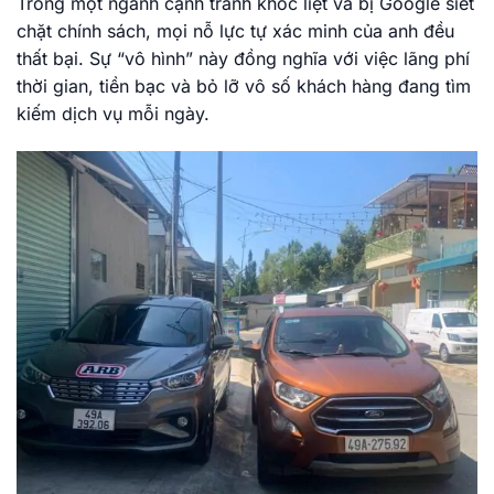
Trong một ngành cạnh tranh khốc liệt và bị Google siết
chặt chính sách, mọi nỗ lực tự xác minh của anh đều
thất bại. Sự “vô hình” này đồng nghĩa với việc lãng phí
thời gian, tiền bạc và bỏ lỡ vô số khách hàng đang tìm
kiếm dịch vụ mỗi ngày.