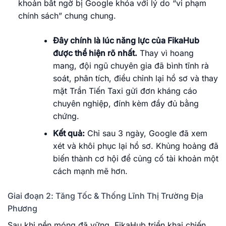
khoản bất ngờ bị Google khóa với lý do “vi phạm
chính sách” chung chung.
Đây chính là lúc năng lực của FikaHub
được thể hiện rõ nhất.
Thay vì hoang
mang, đội ngũ chuyên gia đã bình tĩnh rà
soát, phân tích, điều chỉnh lại hồ sơ và thay
mặt Trần Tiến Taxi gửi đơn kháng cáo
chuyên nghiệp, đính kèm đầy đủ bằng
chứng.
Kết quả:
Chỉ sau 3 ngày, Google đã xem
xét và khôi phục lại hồ sơ. Khủng hoảng đã
biến thành cơ hội để củng cố tài khoản một
cách mạnh mẽ hơn.
Giai đoạn 2: Tăng Tốc & Thống Lĩnh Thị Trường Địa
Phương
Sau khi nền móng đã vững, FikaHub triển khai chiến