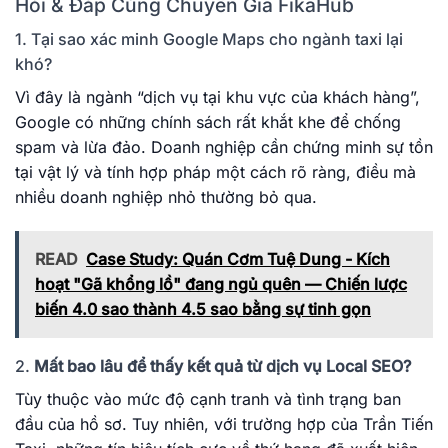
Hỏi & Đáp Cùng Chuyên Gia FikaHub
1. Tại sao xác minh Google Maps cho ngành taxi lại
khó?
Vì đây là ngành “dịch vụ tại khu vực của khách hàng”,
Google có những chính sách rất khắt khe để chống
spam và lừa đảo. Doanh nghiệp cần chứng minh sự tồn
tại vật lý và tính hợp pháp một cách rõ ràng, điều mà
nhiều doanh nghiệp nhỏ thường bỏ qua.
READ
Case Study: Quán Cơm Tuệ Dung - Kích
hoạt "Gã khổng lồ" đang ngủ quên — Chiến lược
biến 4.0 sao thành 4.5 sao bằng sự tinh gọn
2.
Mất bao lâu để thấy kết quả từ dịch vụ Local SEO?
Tùy thuộc vào mức độ cạnh tranh và tình trạng ban
đầu của hồ sơ. Tuy nhiên, với trường hợp của Trần Tiến