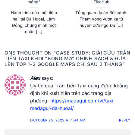
móng”
FikaHub
Hành trình của một tiệm
Tổng quan dự án Bối cảnh:
nail tại Đạ Huoai, Lâm
Tham vọng vươn xa từ
Đồng, chứng minh một
huyện cửa ngõ Đạ [...]
chân [...]
ONE THOUGHT ON “
CASE STUDY: GIẢI CỨU TRẦN
TIẾN TAXI KHỎI “BÓNG MA” CHÍNH SÁCH & ĐƯA
LÊN TOP 1-3 GOOGLE MAPS CHỈ SAU 2 THÁNG
”
Alex
says:
Uy tín của Trần Tiến Taxi cũng được khẳng
định khi xuất hiện trên các trang địa
phương:
https://madagui.com/vi/taxi-
madagui-da-huoai/
OCTOBER 25, 2025 AT 1:44 AM
REPLY