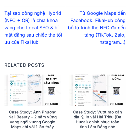
Tại sao công nghệ Hybrid
Từ Google Maps đến
(NFC + QR) là chìa khóa
Facebook: FikaHub công
vàng cho Local SEO & bí
bố lộ trình thẻ NFC đa nền
mật đằng sau chiếc thẻ tối
tảng (TikTok, Zalo,
ưu của FikaHub
Instagram…)
RELATED POSTS
Case Study: Ánh Phượng
Case Study: Vượt rào cản
Nail Beauty – 2 năm vững
địa lý, In vải Hải Triều (Đạ
vàng ngôi vương Google
Huoai) chinh phục toàn
Maps chỉ với 1 lần “xây
tỉnh Lâm Đồng nhờ