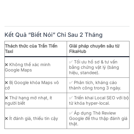
Kết Quả “Biết Nói” Chỉ Sau 2 Tháng
Thách thức của Trần Tiến
Giải pháp chuyên sâu từ
Taxi
FikaHub
✅ Tối ưu hồ sơ & tư vấn
❌ Không thể xác minh
bằng chứng vật lý (bảng
Google Maps
hiệu, standee).
❌ Bị Google khóa Maps vô
✅ Phân tích, kháng cáo
cớ
thành công trong 3 ngày.
❌ Thứ hạng mờ nhạt, ít
✅ Triển khai Local SEO với bộ
người biết
từ khóa hyper-local.
✅ Áp dụng Thẻ Review
❌ Ít đánh giá, thiếu tin cậy
Google để thu thập đánh giá
thật.