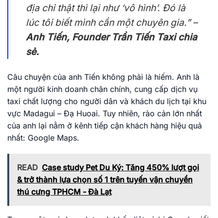
địa chỉ thật thì lại như ‘vô hình’. Đó là
lúc tôi biết mình cần một chuyên gia.”
–
Anh Tiến, Founder Trần Tiến Taxi chia
sẻ.
Câu chuyện của anh Tiến không phải là hiếm. Anh là
một người kinh doanh chân chính, cung cấp dịch vụ
taxi chất lượng cho người dân và khách du lịch tại khu
vực Madagui – Đạ Huoai. Tuy nhiên, rào cản lớn nhất
của anh lại nằm ở kênh tiếp cận khách hàng hiệu quả
nhất: Google Maps.
READ
Case study Pet Du Ký: Tăng 450% lượt gọi
& trở thành lựa chọn số 1 trên tuyến vận chuyển
thú cưng TPHCM - Đà Lạt